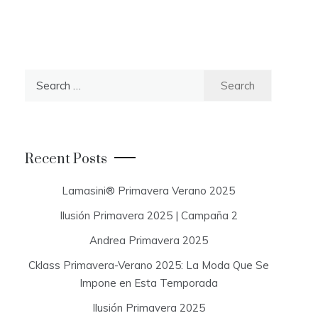
S
e
a
r
c
Recent Posts
h
f
Lamasini® Primavera Verano 2025
o
Ilusión Primavera 2025 | Campaña 2
r
:
Andrea Primavera 2025
Cklass Primavera-Verano 2025: La Moda Que Se
Impone en Esta Temporada
Ilusión Primavera 2025