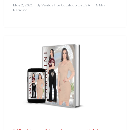
May 2, 2021
By
Ventas Por Catalogo En USA
5 Min
Reading