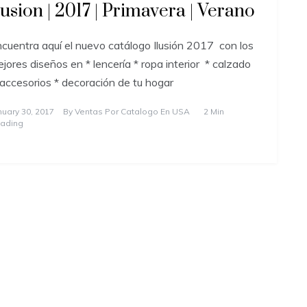
lusion | 2017 | Primavera | Verano
cuentra aquí el nuevo catálogo Ilusión 2017 con los
jores diseños en * lencería * ropa interior * calzado
accesorios * decoración de tu hogar
nuary 30, 2017
By
Ventas Por Catalogo En USA
2 Min
ading