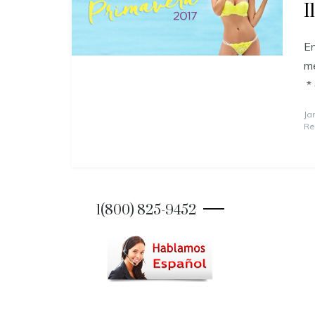
I
En
me
* 
Ja
Re
1(800) 825-9452