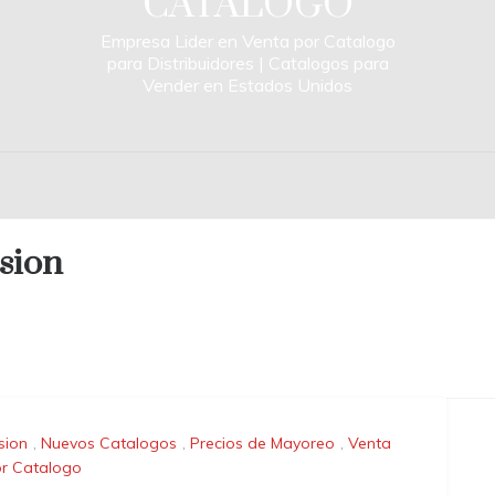
CATALOGO
Empresa Lider en Venta por Catalogo
para Distribuidores | Catalogos para
Vender en Estados Unidos
usion
usion
,
Nuevos Catalogos
,
Precios de Mayoreo
,
Venta
r Catalogo