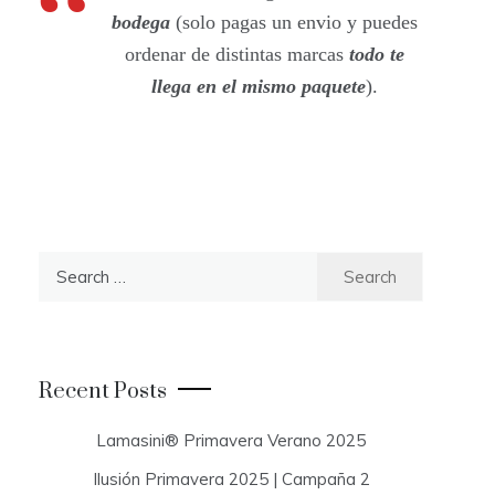
bodega
(solo pagas un envio y puedes
ordenar de distintas marcas
todo te
llega en el mismo paquete
).
S
e
a
r
c
Recent Posts
h
f
Lamasini® Primavera Verano 2025
o
Ilusión Primavera 2025 | Campaña 2
r