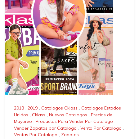
2018
,
2019
,
Catalogos Cklass
,
Catalogos Estados
Unidos
,
Cklass
,
Nuevos Catalogos
,
Precios de
Mayoreo
,
Productos Para Vender Por Catalogo
,
Vender Zapatos por Catalogo
,
Venta Por Catalogo
,
Ventas Por Catalogo
,
Zapatos