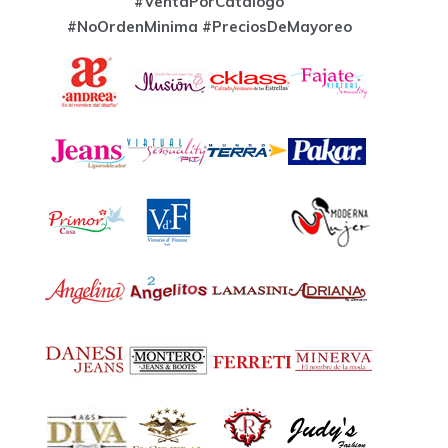
#VentaPorCatalogo
#NoOrdenMinima
#PreciosDeMayoreo