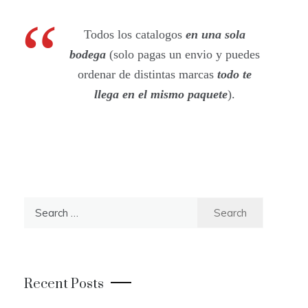
Todos los catalogos
en una sola
bodega
(solo pagas un envio y puedes
ordenar de distintas marcas
todo te
llega en el mismo paquete
).
S
e
a
r
c
Recent Posts
h