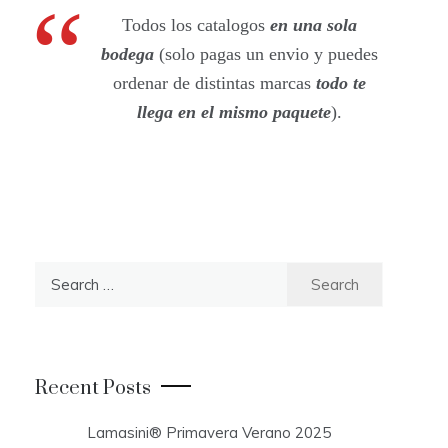
Todos los catalogos
en una sola
bodega
(solo pagas un envio y puedes
ordenar de distintas marcas
todo te
llega en el mismo paquete
).
S
e
a
r
c
Recent Posts
h
f
Lamasini® Primavera Verano 2025