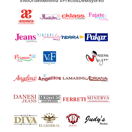
#NoOrdenMinima
#PreciosDeMayoreo