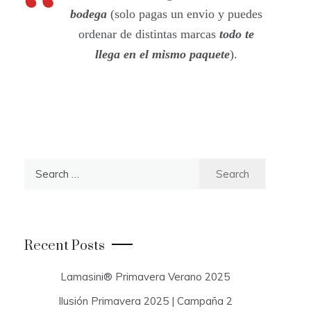
bodega
(solo pagas un envio y puedes
ordenar de distintas marcas
todo te
llega en el mismo paquete
).
S
e
a
r
c
Recent Posts
h
f
Lamasini® Primavera Verano 2025
o
Ilusión Primavera 2025 | Campaña 2
r