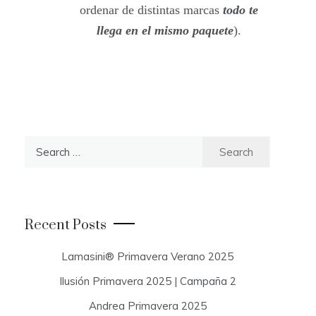
ordenar de distintas marcas
todo te
llega en el mismo paquete
).
S
e
a
r
c
Recent Posts
h
f
Lamasini® Primavera Verano 2025
o
Ilusión Primavera 2025 | Campaña 2
r
:
Andrea Primavera 2025