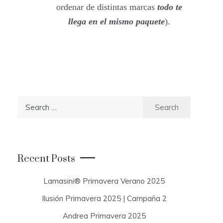
ordenar de distintas marcas
todo te
llega en el mismo paquete
).
S
e
a
r
c
Recent Posts
h
f
Lamasini® Primavera Verano 2025
o
Ilusión Primavera 2025 | Campaña 2
r
:
Andrea Primavera 2025