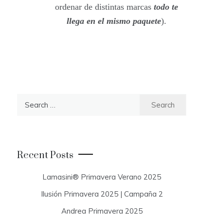
ordenar de distintas marcas
todo te
llega en el mismo paquete
).
S
e
a
r
c
Recent Posts
h
f
Lamasini® Primavera Verano 2025
o
Ilusión Primavera 2025 | Campaña 2
r
:
Andrea Primavera 2025