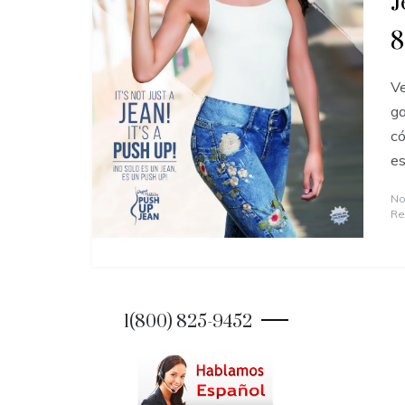
J
8
Ve
ga
có
es
No
Re
1(800) 825-9452