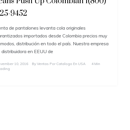
eans Push Up Colombian 1(800)
25-9452
nta de pantalones levanta cola originales
rantizados importados desde Colombia precios muy
modos, distribución en todo el país. Nuestra empresa
 distribuidora en EEUU de
vember 10, 2016
By
Ventas Por Catalogo En USA
4 Min
ading