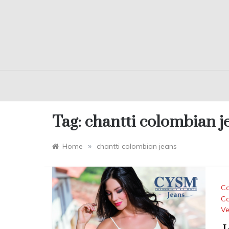
Tag:
chantti colombian j
»
Home
chantti colombian jeans
Co
Co
Ve