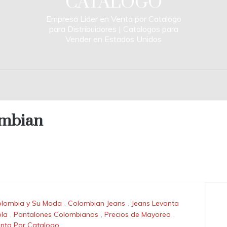
CATALOGO
Empresa Lider en Venta por Catalogo
para Distribuidores | Catalogos para
Vender en Estados Unidos
ombian
lombia y Su Moda
,
Colombian Jeans
,
Jeans Levanta
la
,
Pantalones Colombianos
,
Precios de Mayoreo
,
nta Por Catalogo