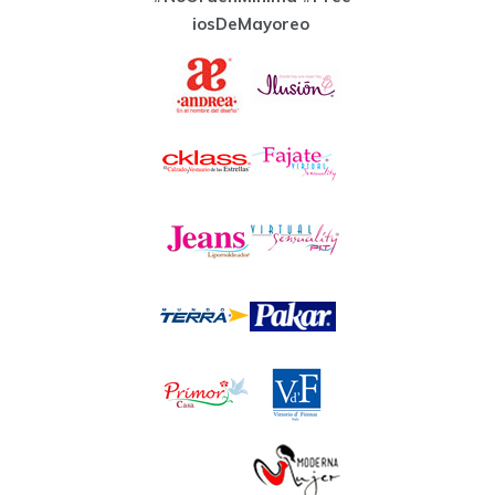
iosDeMayoreo