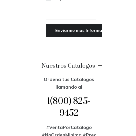
Nuestros Catalogos
Ordena tus Catalogos
llamando al
1(800) 825-
9452
#VentaPorCatalogo
#NoOrdenMinima
#Prec