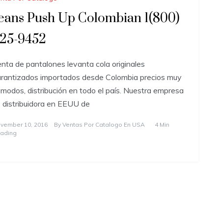
eans Push Up Colombian 1(800)
25-9452
nta de pantalones levanta cola originales
rantizados importados desde Colombia precios muy
modos, distribución en todo el país. Nuestra empresa
 distribuidora en EEUU de
vember 10, 2016
By
Ventas Por Catalogo En USA
4 Min
ading