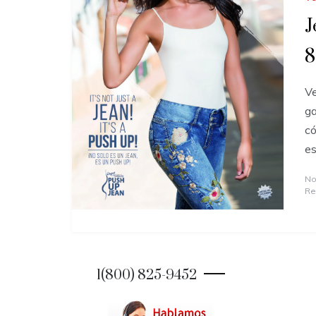
J
8
Ve
ga
có
es
No
Re
1(800) 825-9452