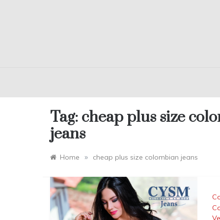
Tag:
cheap plus size col
jeans
»
Home
cheap plus size colombian jeans
Co
Co
Ve