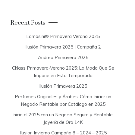
a
r
c
Recent Posts
h
f
Lamasini® Primavera Verano 2025
o
Ilusión Primavera 2025 | Campaña 2
r
:
Andrea Primavera 2025
Cklass Primavera-Verano 2025: La Moda Que Se
Impone en Esta Temporada
Ilusión Primavera 2025
Perfumes Originales y Árabes: Cómo Iniciar un
Negocio Rentable por Catálogo en 2025
Inicia el 2025 con un Negocio Seguro y Rentable:
Joyería de Oro 14K
Ilusion Invierno Campaña 8 – 2024 – 2025