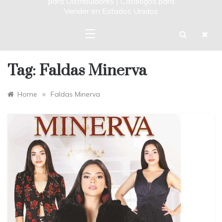
para Distribuidores | Catalogos para
Vender en Estados Unidos
Tag:
Faldas Minerva
»
Home
Faldas Minerva