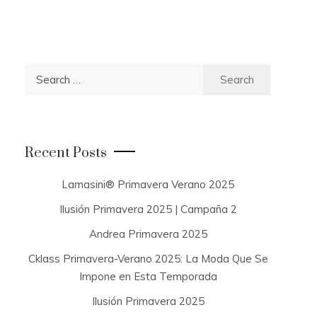
S
e
a
r
c
Recent Posts
h
f
Lamasini® Primavera Verano 2025
o
Ilusión Primavera 2025 | Campaña 2
r
:
Andrea Primavera 2025
Cklass Primavera-Verano 2025: La Moda Que Se
Impone en Esta Temporada
Ilusión Primavera 2025