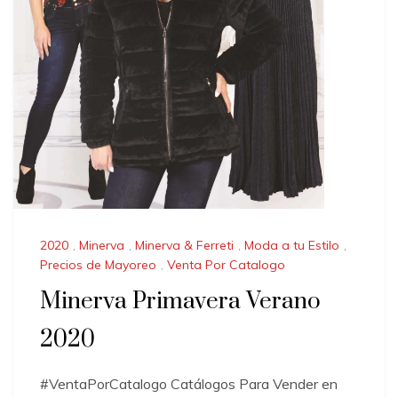
2020
,
Minerva
,
Minerva & Ferreti
,
Moda a tu Estilo
,
Precios de Mayoreo
,
Venta Por Catalogo
Minerva Primavera Verano
2020
#VentaPorCatalogo Catálogos Para Vender en