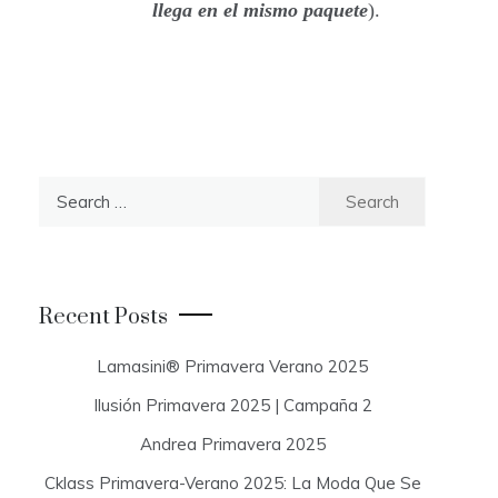
llega en el mismo paquete
).
S
e
a
r
c
Recent Posts
h
f
Lamasini® Primavera Verano 2025
o
Ilusión Primavera 2025 | Campaña 2
r
:
Andrea Primavera 2025
Cklass Primavera-Verano 2025: La Moda Que Se