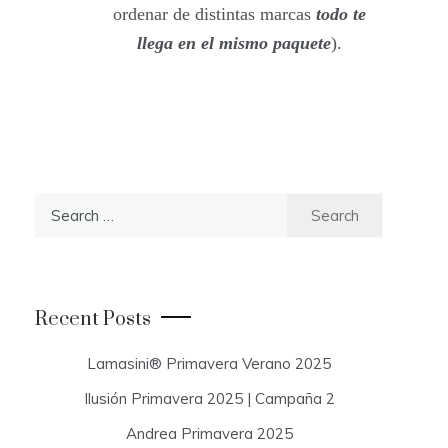
ordenar de distintas marcas
todo te
llega en el mismo paquete
).
S
e
a
r
c
Recent Posts
h
f
Lamasini® Primavera Verano 2025
o
Ilusión Primavera 2025 | Campaña 2
r
:
Andrea Primavera 2025