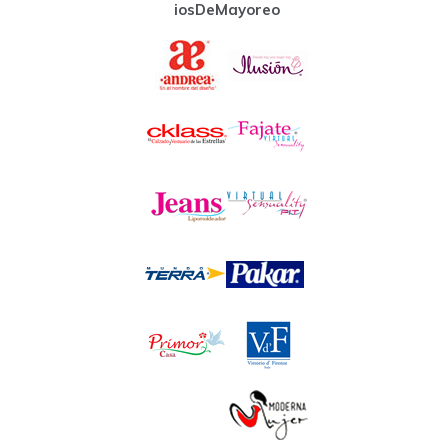
iosDeMayoreo