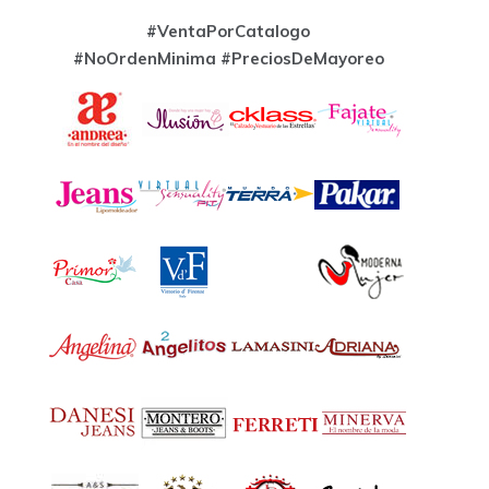
#VentaPorCatalogo
#NoOrdenMinima
#PreciosDeMayoreo