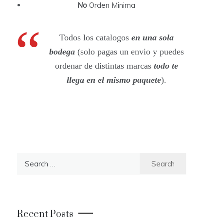
No
Orden Minima
Todos los catalogos
en una sola
bodega
(solo pagas un envio y puedes
ordenar de distintas marcas
todo te
llega en el mismo paquete
).
S
e
a
r
c
Recent Posts