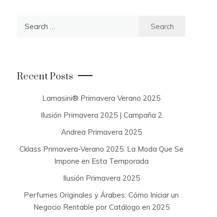
S
e
a
r
c
Recent Posts
h
f
Lamasini® Primavera Verano 2025
o
Ilusión Primavera 2025 | Campaña 2
r
:
Andrea Primavera 2025
Cklass Primavera-Verano 2025: La Moda Que Se
Impone en Esta Temporada
Ilusión Primavera 2025
Perfumes Originales y Árabes: Cómo Iniciar un
Negocio Rentable por Catálogo en 2025