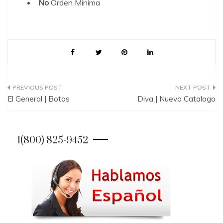
No
Orden Minima
P
El General | Botas
Diva | Nuevo Catalogo
o
s
1(800) 825-9452
t
n
a
v