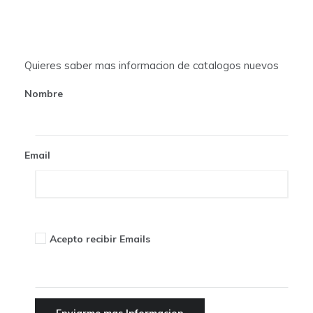
i
g
a
Quieres saber mas informacion de catalogos nuevos
t
Nombre
i
o
Email
n
Acepto recibir Emails