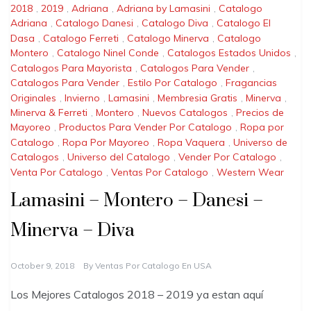
2018
,
2019
,
Adriana
,
Adriana by Lamasini
,
Catalogo
Adriana
,
Catalogo Danesi
,
Catalogo Diva
,
Catalogo El
Dasa
,
Catalogo Ferreti
,
Catalogo Minerva
,
Catalogo
Montero
,
Catalogo Ninel Conde
,
Catalogos Estados Unidos
,
Catalogos Para Mayorista
,
Catalogos Para Vender
,
Catalogos Para Vender
,
Estilo Por Catalogo
,
Fragancias
Originales
,
Invierno
,
Lamasini
,
Membresia Gratis
,
Minerva
,
Minerva & Ferreti
,
Montero
,
Nuevos Catalogos
,
Precios de
Mayoreo
,
Productos Para Vender Por Catalogo
,
Ropa por
Catalogo
,
Ropa Por Mayoreo
,
Ropa Vaquera
,
Universo de
Catalogos
,
Universo del Catalogo
,
Vender Por Catalogo
,
Venta Por Catalogo
,
Ventas Por Catalogo
,
Western Wear
Lamasini – Montero – Danesi –
Minerva – Diva
October 9, 2018
By
Ventas Por Catalogo En USA
Los Mejores Catalogos 2018 – 2019 ya estan aquí