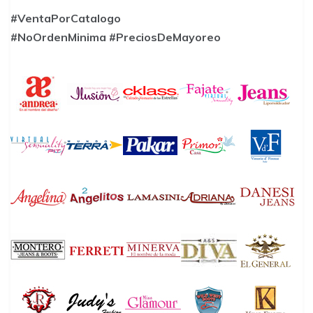
#VentaPorCatalogo
#NoOrdenMinima
#PreciosDeMayoreo