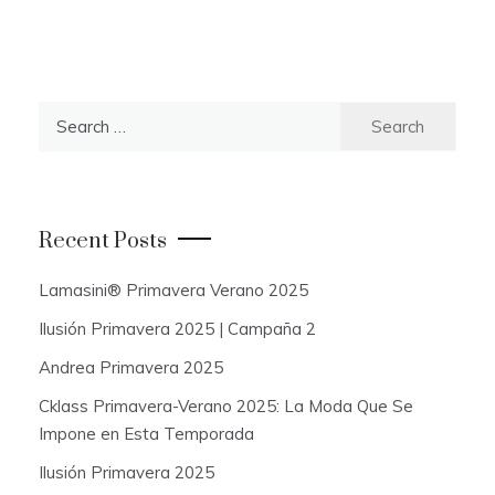
S
e
a
r
c
Recent Posts
h
f
Lamasini® Primavera Verano 2025
o
Ilusión Primavera 2025 | Campaña 2
r
:
Andrea Primavera 2025
Cklass Primavera-Verano 2025: La Moda Que Se
Impone en Esta Temporada
Ilusión Primavera 2025