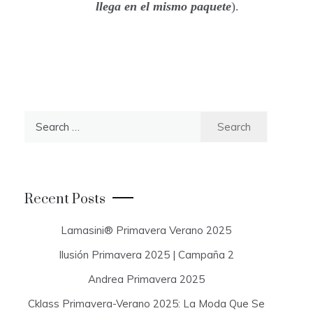
llega en el mismo paquete
).
S
e
a
r
c
Recent Posts
h
f
Lamasini® Primavera Verano 2025
o
Ilusión Primavera 2025 | Campaña 2
r
:
Andrea Primavera 2025
Cklass Primavera-Verano 2025: La Moda Que Se