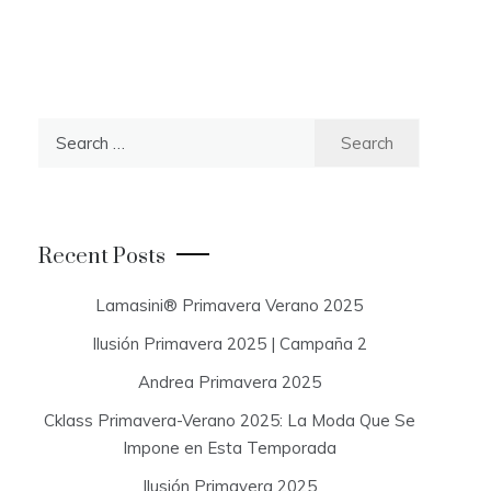
S
e
a
r
c
Recent Posts
h
f
Lamasini® Primavera Verano 2025
o
Ilusión Primavera 2025 | Campaña 2
r
:
Andrea Primavera 2025
Cklass Primavera-Verano 2025: La Moda Que Se
Impone en Esta Temporada
Ilusión Primavera 2025