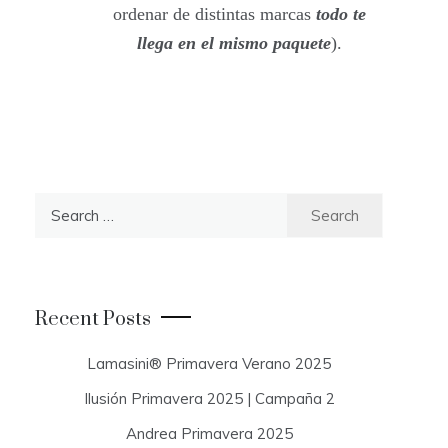
ordenar de distintas marcas
todo te
llega en el mismo paquete
).
S
e
a
r
c
Recent Posts
h
f
Lamasini® Primavera Verano 2025
o
Ilusión Primavera 2025 | Campaña 2
r
:
Andrea Primavera 2025