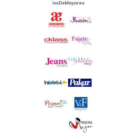
iosDeMayoreo