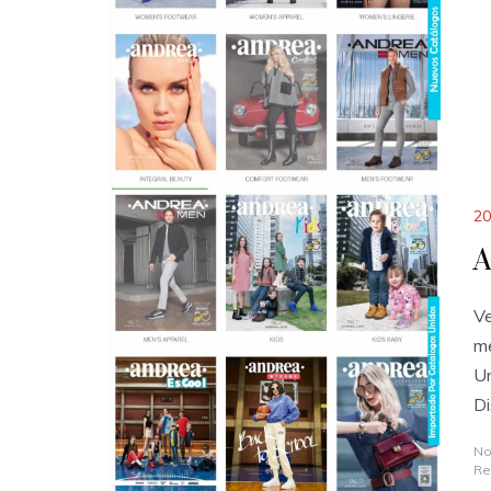
20
A
Ve
me
Un
Di
No
Re