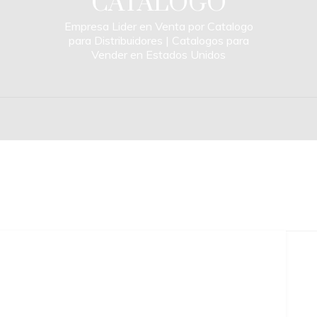
CATALOGO
Empresa Lider en Venta por Catalogo
para Distribuidores | Catalogos para
Vender en Estados Unidos