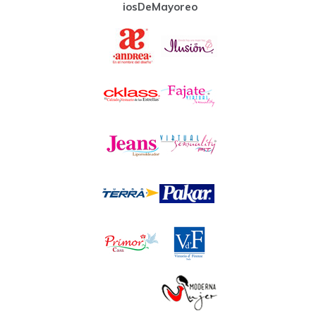
iosDeMayoreo