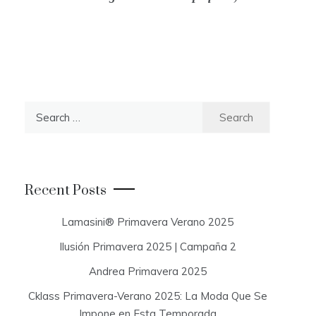
S
e
a
r
c
Recent Posts
h
f
Lamasini® Primavera Verano 2025
o
Ilusión Primavera 2025 | Campaña 2
r
:
Andrea Primavera 2025
Cklass Primavera-Verano 2025: La Moda Que Se
Impone en Esta Temporada