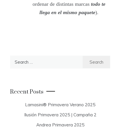
ordenar de distintas marcas
todo te
llega en el mismo paquete
).
S
e
a
r
c
Recent Posts
h
f
Lamasini® Primavera Verano 2025
o
Ilusión Primavera 2025 | Campaña 2
r
:
Andrea Primavera 2025