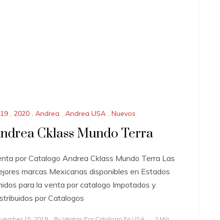
19
,
2020
,
Andrea
,
Andrea USA
,
Nuevos
ndrea Cklass Mundo Terra
nta por Catalogo Andrea Cklass Mundo Terra Las
jores marcas Mexicanas disponibles en Estados
idos para la venta por catalogo Impotados y
stribuidos por Catalogos
vember 15, 2019
By
Ventas Por Catalogo En USA
2 Min