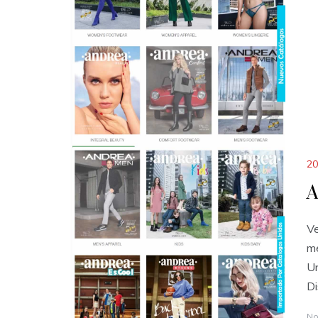
20
A
Ve
me
Un
Di
No