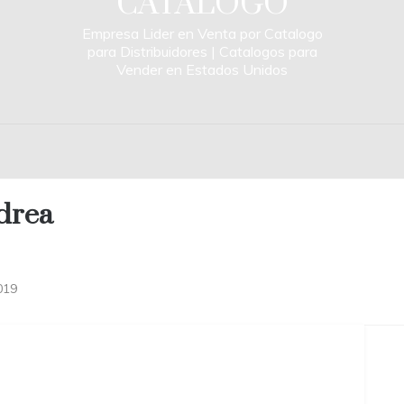
CATALOGO
Empresa Lider en Venta por Catalogo
para Distribuidores | Catalogos para
Vender en Estados Unidos
drea
019