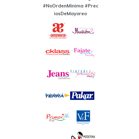
#NoOrdenMinima
#Prec
iosDeMayoreo