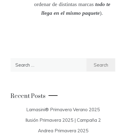
ordenar de distintas marcas
todo te
llega en el mismo paquete
).
S
e
a
r
c
Recent Posts
h
f
Lamasini® Primavera Verano 2025
o
Ilusión Primavera 2025 | Campaña 2
r
:
Andrea Primavera 2025