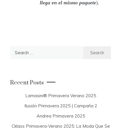
llega en el mismo paquete
).
S
e
a
r
c
Recent Posts
h
f
Lamasini® Primavera Verano 2025
o
Ilusión Primavera 2025 | Campaña 2
r
:
Andrea Primavera 2025
Cklass Primavera-Verano 2025: La Moda Que Se