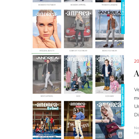
20
A
Ve
me
Un
Di
No
Re