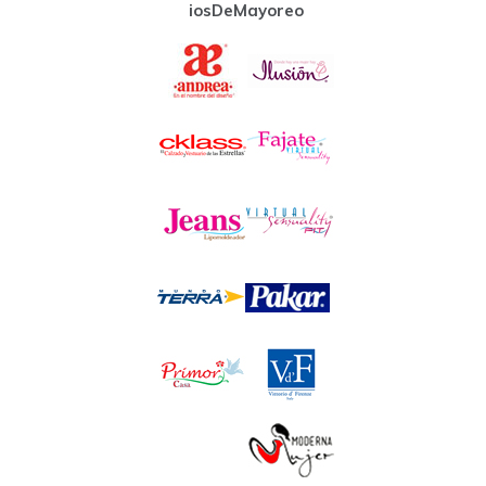
iosDeMayoreo