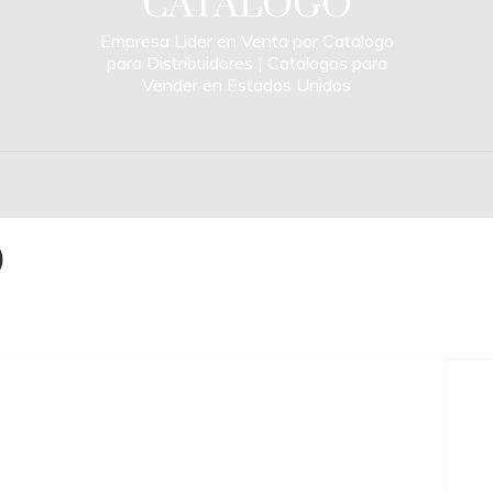
CATALOGO
Empresa Lider en Venta por Catalogo
para Distribuidores | Catalogos para
Vender en Estados Unidos
0