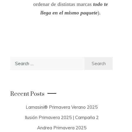
ordenar de distintas marcas
todo te
llega en el mismo paquete
).
S
e
a
r
c
Recent Posts
h
f
Lamasini® Primavera Verano 2025
o
Ilusión Primavera 2025 | Campaña 2
r
:
Andrea Primavera 2025