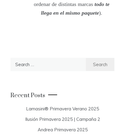
ordenar de distintas marcas
todo te
llega en el mismo paquete
).
S
e
a
r
c
Recent Posts
h
f
Lamasini® Primavera Verano 2025
o
Ilusión Primavera 2025 | Campaña 2
r
:
Andrea Primavera 2025