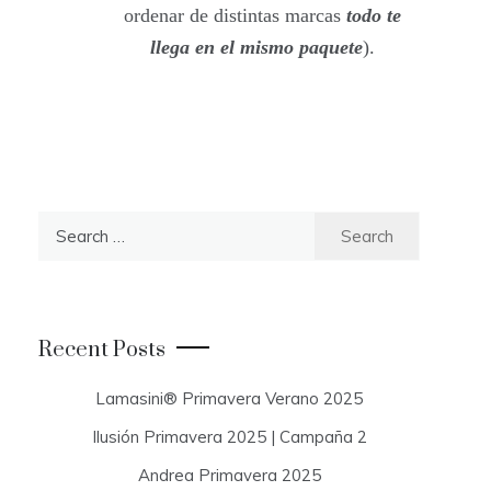
ordenar de distintas marcas
todo te
llega en el mismo paquete
).
S
e
a
r
c
Recent Posts
h
f
Lamasini® Primavera Verano 2025
o
Ilusión Primavera 2025 | Campaña 2
r
:
Andrea Primavera 2025