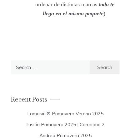
ordenar de distintas marcas
todo te
llega en el mismo paquete
).
S
e
a
r
c
Recent Posts
h
f
Lamasini® Primavera Verano 2025
o
Ilusión Primavera 2025 | Campaña 2
r
:
Andrea Primavera 2025