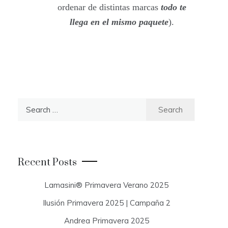
ordenar de distintas marcas
todo te
llega en el mismo paquete
).
S
e
a
r
c
Recent Posts
h
f
Lamasini® Primavera Verano 2025
o
Ilusión Primavera 2025 | Campaña 2
r
:
Andrea Primavera 2025