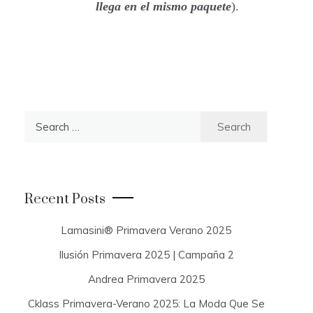
llega en el mismo paquete
).
S
e
a
r
c
Recent Posts
h
f
Lamasini® Primavera Verano 2025
o
Ilusión Primavera 2025 | Campaña 2
r
:
Andrea Primavera 2025
Cklass Primavera-Verano 2025: La Moda Que Se