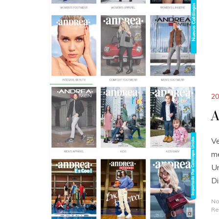
20
A
Ve
me
Un
Di
No
Re