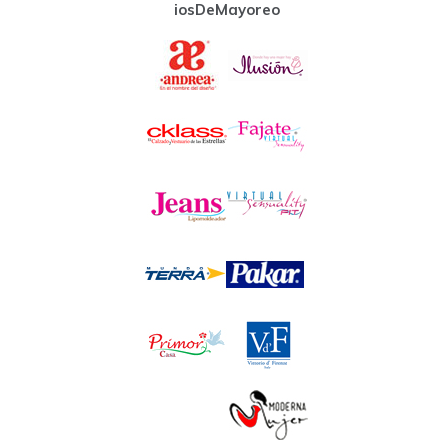
iosDeMayoreo