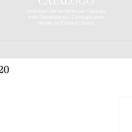
CATALOGO
Empresa Lider en Venta por Catalogo
para Distribuidores | Catalogos para
Vender en Estados Unidos
020