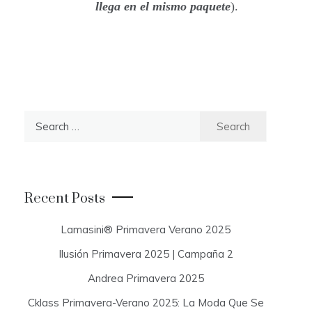
llega en el mismo paquete
).
S
e
a
r
c
Recent Posts
h
f
Lamasini® Primavera Verano 2025
o
Ilusión Primavera 2025 | Campaña 2
r
:
Andrea Primavera 2025
Cklass Primavera-Verano 2025: La Moda Que Se