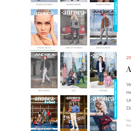
20
A
Ve
me
Un
Di
No
Re