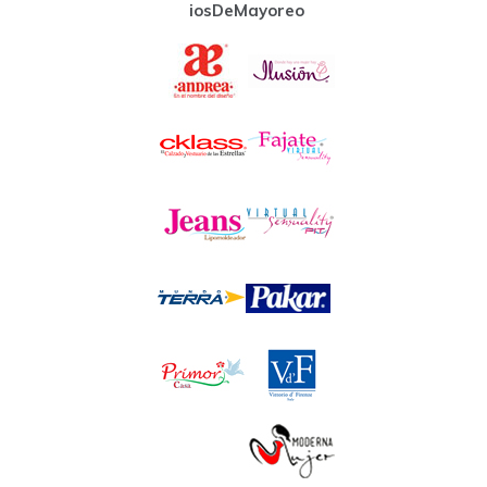
iosDeMayoreo