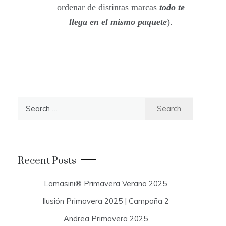
ordenar de distintas marcas
todo te
llega en el mismo paquete
).
S
e
a
r
c
Recent Posts
h
f
Lamasini® Primavera Verano 2025
o
Ilusión Primavera 2025 | Campaña 2
r
:
Andrea Primavera 2025