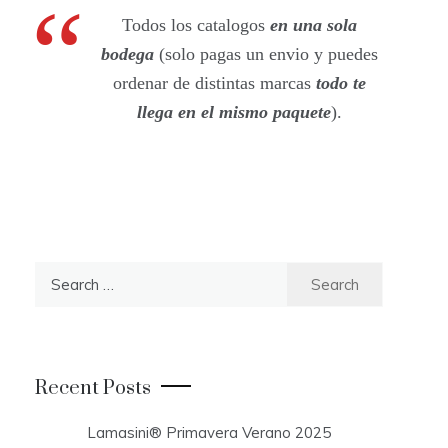
Todos los catalogos
en una sola
bodega
(solo pagas un envio y puedes
ordenar de distintas marcas
todo te
llega en el mismo paquete
).
S
e
a
r
c
Recent Posts
h
f
Lamasini® Primavera Verano 2025