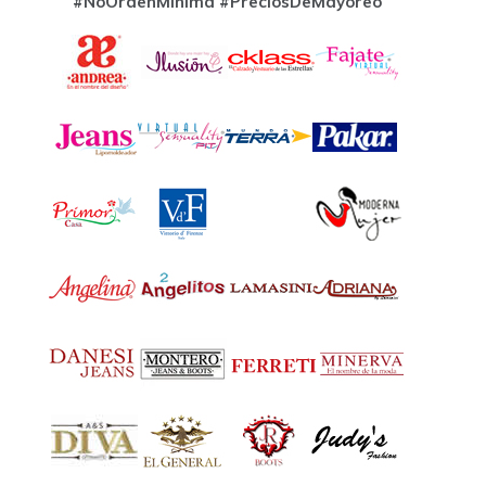
#NoOrdenMinima
#PreciosDeMayoreo