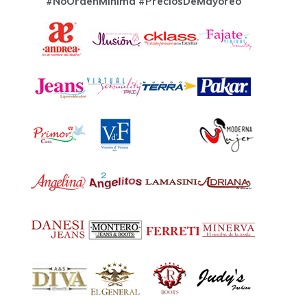
#NoOrdenMinima
#PreciosDeMayoreo