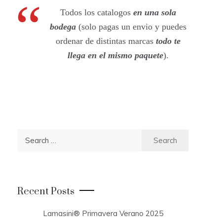
Todos los catalogos
en una sola
bodega
(solo pagas un envio y puedes
ordenar de distintas marcas
todo te
llega en el mismo paquete
).
S
e
a
r
c
Recent Posts
h
f
Lamasini® Primavera Verano 2025