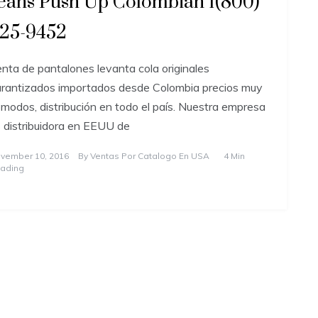
eans Push Up Colombian 1(800)
25-9452
nta de pantalones levanta cola originales
rantizados importados desde Colombia precios muy
modos, distribución en todo el país. Nuestra empresa
 distribuidora en EEUU de
vember 10, 2016
By
Ventas Por Catalogo En USA
4 Min
ading