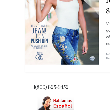
J
8
Ve
ga
có
es
No
Re
1(800) 825-9452