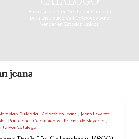
CATALOGO
Empresa Lider en Venta por Catalogo
para Distribuidores | Catalogos para
Vender en Estados Unidos
n jeans
lombia y Su Moda
,
Colombian Jeans
,
Jeans Levanta
la
,
Pantalones Colombianos
,
Precios de Mayoreo
,
nta Por Catalogo