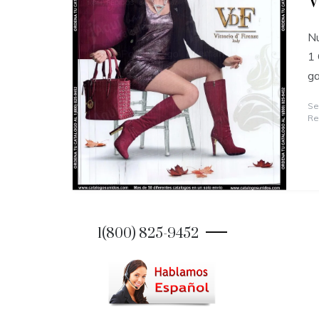
V
Nu
1 
ga
Se
Re
1(800) 825-9452