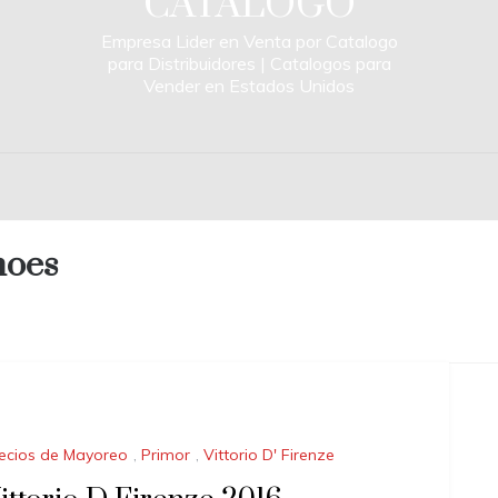
CATALOGO
Empresa Lider en Venta por Catalogo
para Distribuidores | Catalogos para
Vender en Estados Unidos
hoes
ecios de Mayoreo
,
Primor
,
Vittorio D' Firenze