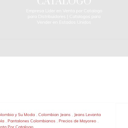
CATALOGO
Empresa Lider en Venta por Catalogo
para Distribuidores | Catalogos para
Vender en Estados Unidos
lombia y Su Moda
,
Colombian Jeans
,
Jeans Levanta
la
,
Pantalones Colombianos
,
Precios de Mayoreo
,
nta Por Catalogo