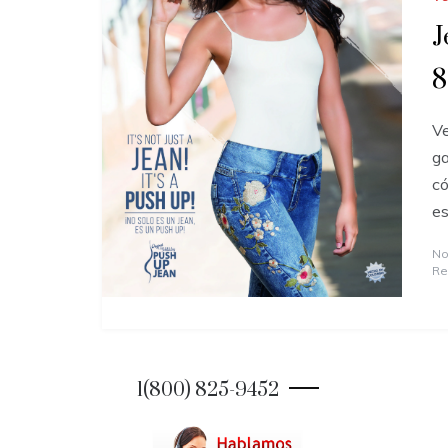
J
8
Ve
ga
có
es
No
Re
1(800) 825-9452