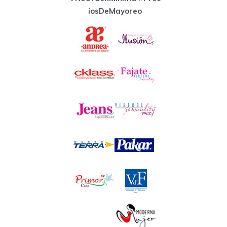
iosDeMayoreo