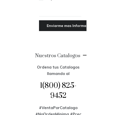
Nuestros Catalogos
Ordena tus Catalogos
llamando al
1(800) 825-
9452
#VentaPorCatalogo
#NoOrdenMinima
#Prec