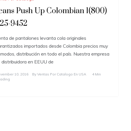
eans Push Up Colombian 1(800)
25-9452
nta de pantalones levanta cola originales
rantizados importados desde Colombia precios muy
modos, distribución en todo el país. Nuestra empresa
 distribuidora en EEUU de
vember 10, 2016
By
Ventas Por Catalogo En USA
4 Min
ading