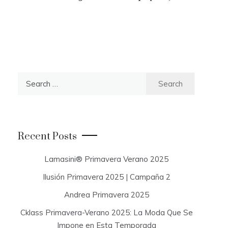
S
e
a
r
c
Recent Posts
h
f
Lamasini® Primavera Verano 2025
o
Ilusión Primavera 2025 | Campaña 2
r
:
Andrea Primavera 2025
Cklass Primavera-Verano 2025: La Moda Que Se
Impone en Esta Temporada