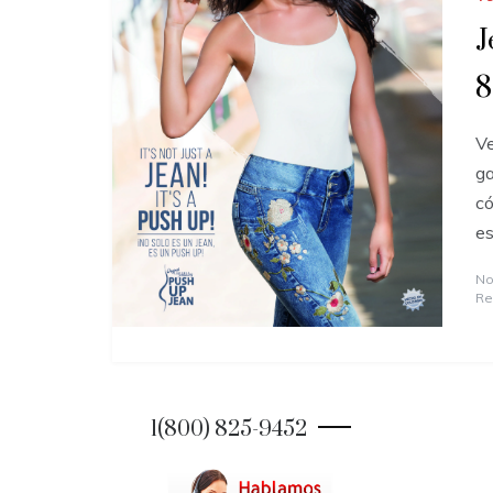
J
8
Ve
ga
có
es
No
Re
1(800) 825-9452