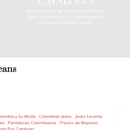
CATALOGO
Empresa Lider en Venta por Catalogo
para Distribuidores | Catalogos para
Vender en Estados Unidos
eans
lombia y Su Moda
,
Colombian Jeans
,
Jeans Levanta
la
,
Pantalones Colombianos
,
Precios de Mayoreo
,
nta Por Catalogo