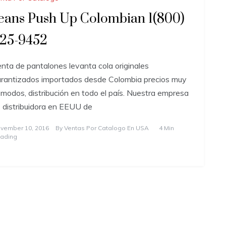
eans Push Up Colombian 1(800)
25-9452
nta de pantalones levanta cola originales
rantizados importados desde Colombia precios muy
modos, distribución en todo el país. Nuestra empresa
 distribuidora en EEUU de
vember 10, 2016
By
Ventas Por Catalogo En USA
4 Min
ading