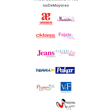
iosDeMayoreo