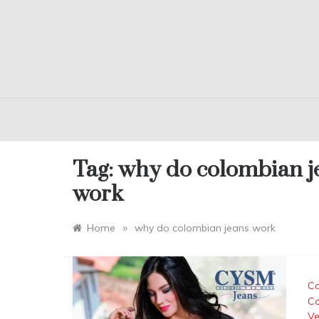
Tag:
why do colombian j
work
»
Home
why do colombian jeans work
Co
Co
Ve