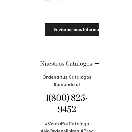
Nuestros Catalogos
Ordena tus Catalogos
llamando al
1(800) 825-
9452
#VentaPorCatalogo
#NoOrdenMinima
#Prec