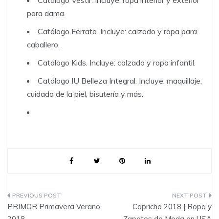
Catálogo Vestir. Incluye: ropa interior y exterior
para dama.
Catálogo Ferrato. Incluye: calzado y ropa para
caballero.
Catálogo Kids. Incluye: calzado y ropa infantil.
Catálogo IU Belleza Integral. Incluye: maquillaje,
cuidado de la piel, bisutería y más.
P
PRIMOR Primavera Verano
Capricho 2018 | Ropa y
o
2018
Zapatos de Moda en USA