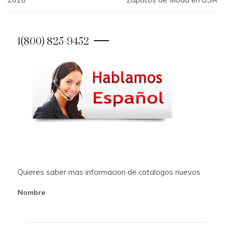
s
t
1(800) 825-9452
n
a
v
i
g
a
t
Quieres saber mas informacion de catalogos nuevos
i
Nombre
o