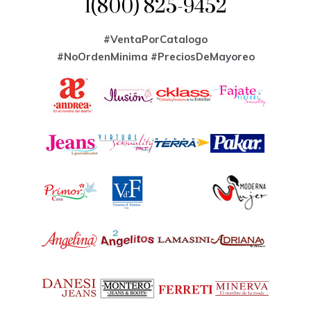
1(800) 825-9452
#VentaPorCatalogo
#NoOrdenMinima
#PreciosDeMayoreo