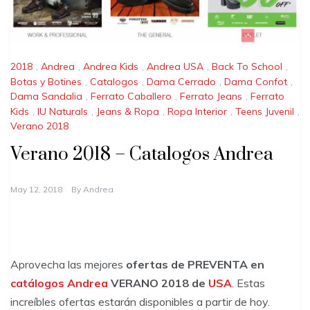
2018
,
Andrea
,
Andrea Kids
,
Andrea USA
,
Back To School
,
Botas y Botines
,
Catalogos
,
Dama Cerrado
,
Dama Confot
,
Dama Sandalia
,
Ferrato Caballero
,
Ferrato Jeans
,
Ferrato
Kids
,
IU Naturals
,
Jeans & Ropa
,
Ropa Interior
,
Teens Juvenil
,
Verano 2018
Verano 2018 – Catalogos Andrea
May 12, 2018
By
Andrea
Aprovecha las mejores
ofertas de PREVENTA en
catálogos
Andrea
VERANO 2018 de
USA
. Estas
increíbles ofertas estarán disponibles a partir de hoy.