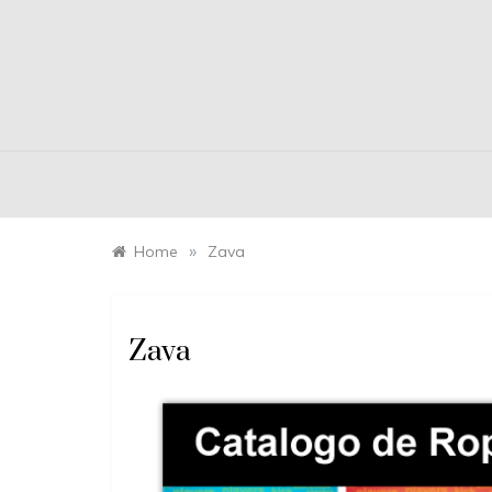
»
Home
Zava
Zava