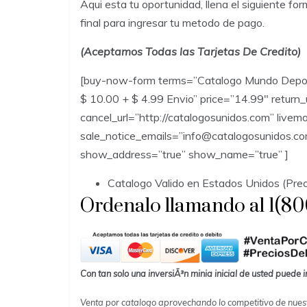
Aqui esta tu oportunidad, llena el siguiente
final para ingresar tu metodo de pago.
(Aceptamos Todas las Tarjetas De Credito)
[buy-now-form terms=”Catalogo Mundo Depor
$ 10.00 + $ 4.99 Envio” price=”14.99″ return_
cancel_url=”http://catalogosunidos.com” livem
sale_notice_emails=”info@catalogosunidos.c
show_address=”true” show_name=”true” ]
Catalogo Valido en Estados Unidos (Prec
Ordenalo llamando al 1(8
Con tan solo una inversiÃ³n minia inicial de usted puede 
Venta por catalogo aprovechando lo competitivo de nues