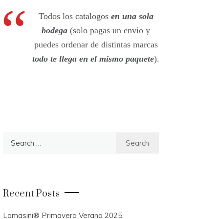
Todos los catalogos
en una sola
bodega
(solo pagas un envio y
puedes ordenar de distintas marcas
todo te llega en el mismo paquete
).
S
e
a
r
c
Recent Posts
h
f
Lamasini® Primavera Verano 2025