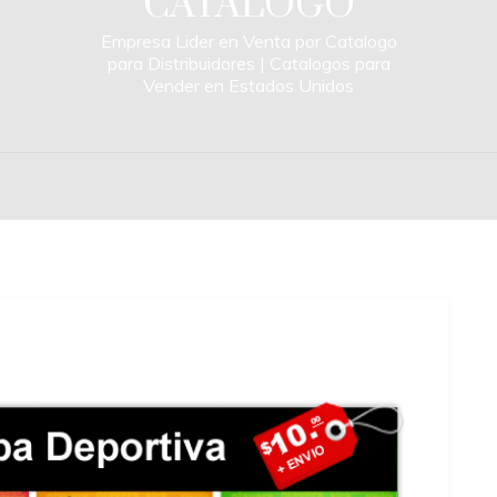
CATALOGO
Empresa Lider en Venta por Catalogo
para Distribuidores | Catalogos para
Vender en Estados Unidos