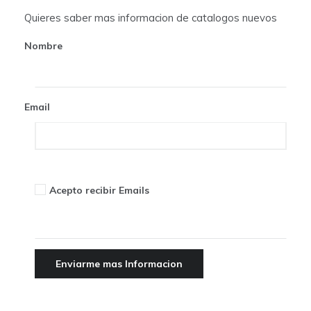
t
Quieres saber mas informacion de catalogos nuevos
i
Nombre
o
n
Email
Acepto recibir Emails