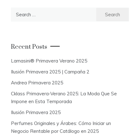
S
e
a
r
c
Recent Posts
h
f
Lamasini® Primavera Verano 2025
o
Ilusión Primavera 2025 | Campaña 2
r
:
Andrea Primavera 2025
Cklass Primavera-Verano 2025: La Moda Que Se
Impone en Esta Temporada
Ilusión Primavera 2025
Perfumes Originales y Árabes: Cómo Iniciar un
Negocio Rentable por Catálogo en 2025