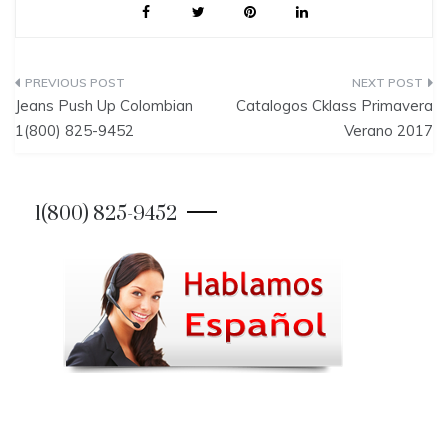
P
Jeans Push Up Colombian
Catalogos Cklass Primavera
o
1(800) 825-9452
Verano 2017
s
t
1(800) 825-9452
n
a
v
i
g
a